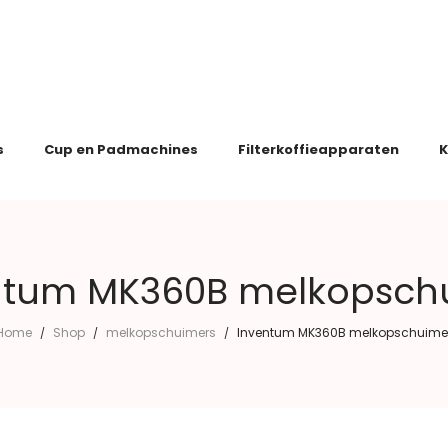
s
Cup en Padmachines
Filterkoffieapparaten
K
ntum MK360B melkopsch
Home
Shop
melkopschuimers
Inventum MK360B melkopschuime
/
/
/