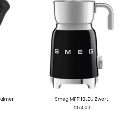
huimer
Smeg MFF11BLEU Zwart
€
174.00