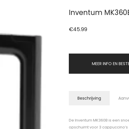
Inventum MK360
€
45.99
MEER INFO EN BEST
Beschrijving
Aanv
De Inventum MK360B is een sn
opschuimt voor 3 cappuccino’s 