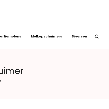
offiemolens
Melkopschuimers
Diversen
uimer
r