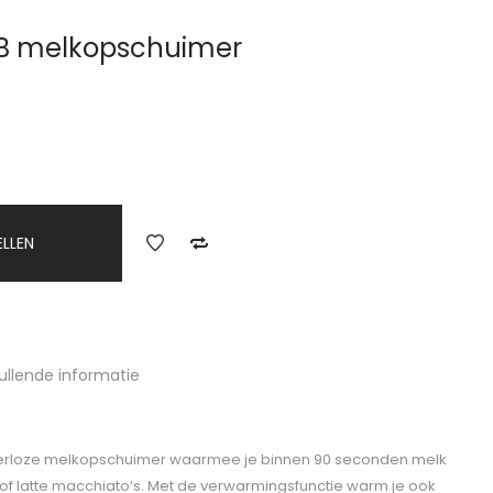
B melkopschuimer
ELLEN
ullende informatie
oerloze melkopschuimer waarmee je binnen 90 seconden melk
of latte macchiato’s. Met de verwarmingsfunctie warm je ook