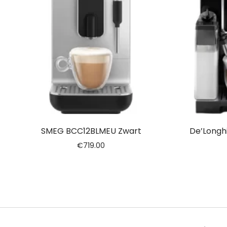
SMEG BCC12BLMEU Zwart
De’Longh
€
719.00