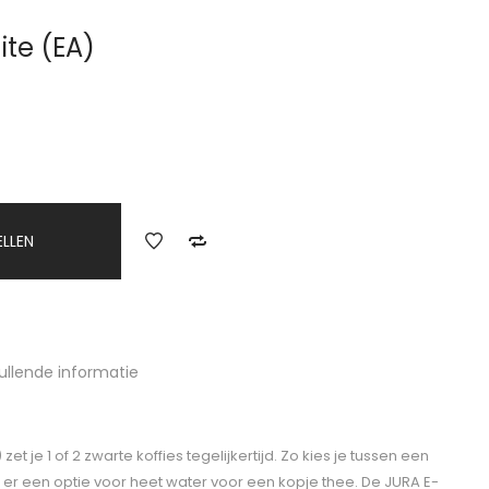
ite (EA)
ELLEN
ullende informatie
t je 1 of 2 zwarte koffies tegelijkertijd. Zo kies je tussen een
s er een optie voor heet water voor een kopje thee. De JURA E-