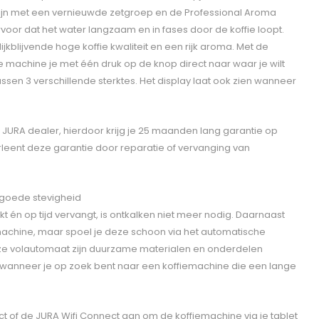
-lijn met een vernieuwde zetgroep en de Professional Aroma
rvoor dat het water langzaam en in fases door de koffie loopt.
jkblijvende hoge koffie kwaliteit en een rijk aroma. Met de
de machine je met één druk op de knop direct naar waar je wilt
 tussen 3 verschillende sterktes. Het display laat ook zien wanneer
JURA dealer, hierdoor krijg je 25 maanden lang garantie op
rleent deze garantie door reparatie of vervanging van
goede stevigheid
ikt én op tijd vervangt, is ontkalken niet meer nodig. Daarnaast
 machine, maar spoel je deze schoon via het automatische
e volautomaat zijn duurzame materialen en onderdelen
 wanneer je op zoek bent naar een koffiemachine die een lange
t of de JURA Wifi Connect aan om de koffiemachine via je tablet