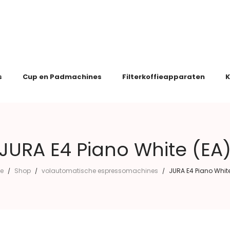
s
Cup en Padmachines
Filterkoffieapparaten
K
JURA E4 Piano White (EA
e
Shop
volautomatische espressomachines
JURA E4 Piano White
/
/
/