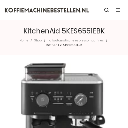
KitchenAid 5KES6551EBK
Home
Shop
halfautomatische espressomachines
/
/
/
KitchenAid 5KES6551EBK