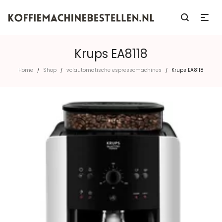
Krups EA8118
Home
Shop
volautomatische espressomachines
Krups EA8118
/
/
/