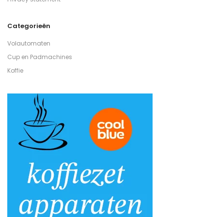
Categorieën
Volautomaten
Cup en Padmachines
Koffie