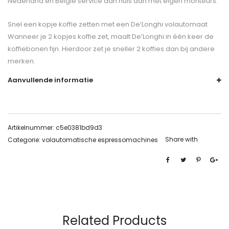
Nederland en België service aan huis aan met eigen monteurs.
Snel een kopje koffie zetten met een De’Longhi volautomaat
Wanneer je 2 kopjes koffie zet, maalt De’Longhi in één keer de
koffiebonen fijn. Hierdoor zet je sneller 2 koffies dan bij andere
merken.
Aanvullende informatie
Artikelnummer:
c5e0381bd9d3
Share with
Categorie:
volautomatische espressomachines
Related Products