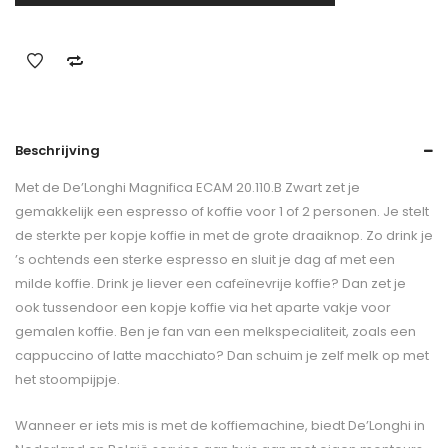
Beschrijving
Met de De’Longhi Magnifica ECAM 20.110.B Zwart zet je
gemakkelijk een espresso of koffie voor 1 of 2 personen. Je stelt
de sterkte per kopje koffie in met de grote draaiknop. Zo drink je
’s ochtends een sterke espresso en sluit je dag af met een
milde koffie. Drink je liever een cafeïnevrije koffie? Dan zet je
ook tussendoor een kopje koffie via het aparte vakje voor
gemalen koffie. Ben je fan van een melkspecialiteit, zoals een
cappuccino of latte macchiato? Dan schuim je zelf melk op met
het stoompijpje.
Wanneer er iets mis is met de koffiemachine, biedt De’Longhi in