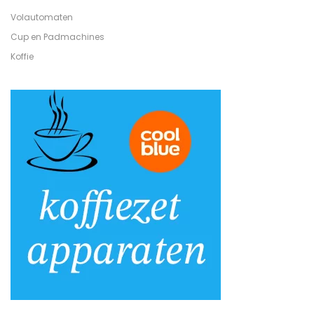
Volautomaten
Cup en Padmachines
Koffie