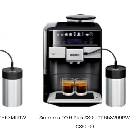
TE653M11RW
Siemens EQ.6 Plus S800 TE658209RW
€
860.00