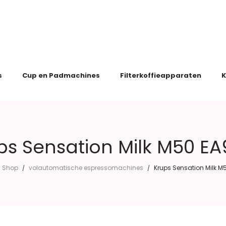
s
Cup en Padmachines
Filterkoffieapparaten
K
ps Sensation Milk M50 EA
Shop
volautomatische espressomachines
Krups Sensation Milk M
/
/