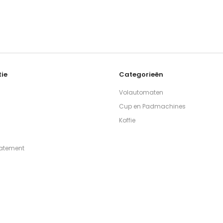
ie
Categorieën
Volautomaten
Cup en Padmachines
Koffie
tatement