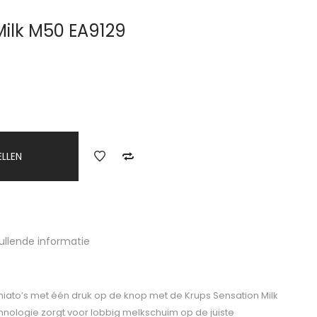
Milk M50 EA9129
ELLEN
ullende informatie
hiato’s met één druk op de knop met de Krups Sensation Milk
hnologie zorgt voor lobbig melkschuim op de juiste