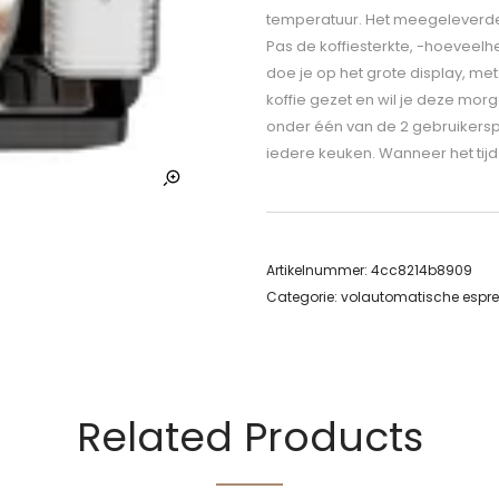
temperatuur. Het meegeleverde
Pas de koffiesterkte, -hoeveelhe
doe je op het grote display, me
koffie gezet en wil je deze mo
onder één van de 2 gebruikersp
iedere keuken. Wanneer het tijd
Artikelnummer:
4cc8214b8909
Categorie:
volautomatische espr
Related Products