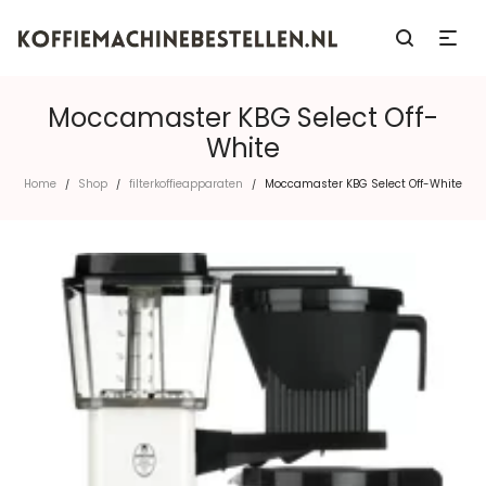
Moccamaster KBG Select Off-
White
Home
Shop
filterkoffieapparaten
Moccamaster KBG Select Off-White
/
/
/