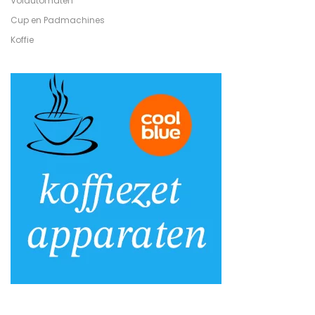
Volautomaten
Cup en Padmachines
Koffie