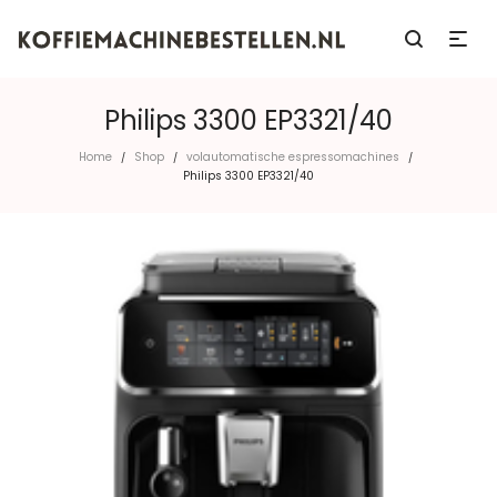
Philips 3300 EP3321/40
Home
Shop
volautomatische espressomachines
/
/
/
Philips 3300 EP3321/40