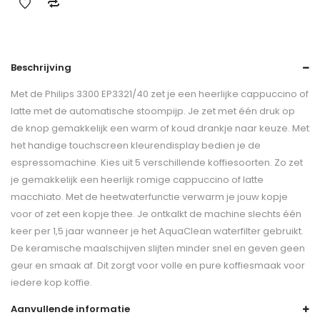
Beschrijving
Met de Philips 3300 EP3321/40 zet je een heerlijke cappuccino of
latte met de automatische stoompijp. Je zet met één druk op
de knop gemakkelijk een warm of koud drankje naar keuze. Met
het handige touchscreen kleurendisplay bedien je de
espressomachine. Kies uit 5 verschillende koffiesoorten. Zo zet
je gemakkelijk een heerlijk romige cappuccino of latte
macchiato. Met de heetwaterfunctie verwarm je jouw kopje
voor of zet een kopje thee. Je ontkalkt de machine slechts één
keer per 1,5 jaar wanneer je het AquaClean waterfilter gebruikt.
De keramische maalschijven slijten minder snel en geven geen
geur en smaak af. Dit zorgt voor volle en pure koffiesmaak voor
iedere kop koffie.
Aanvullende informatie