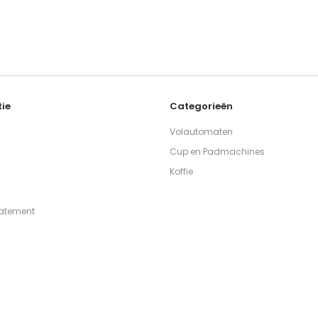
ie
Categorieën
Volautomaten
Cup en Padmachines
Koffie
tatement