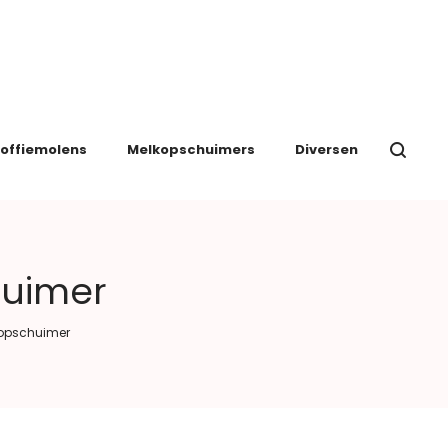
offiemolens
Melkopschuimers
Diversen
huimer
kopschuimer