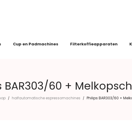
s
Cup en Padmachines
Filterkoffieapparaten
K
ps BAR303/60 + Melkopsc
hop
halfautomatische espressomachines
Philips BAR303/60 + Mel
/
/