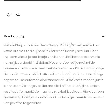
Beschrijving
Met de Philips Baristina Bean Swap BAR320/00 zet je elke kop
koffie precies zoals jij hem lekker vindt. Dankzij het Dual Bean
systeem wissel je per kopje van bonen. Het bonenreservoir is
namelijk verdeeld in 2 delen. Het ene deel vul je met milde
bonen en het andere deel met sterke bonen. Dat is handig als je
de ene keer een milde koffie wilt en de andere keer een stevige
espresso. De automatische tamper drukt de koffie met de juiste
kracht aan. Zo zet je zonder moeite koffie met altijd hetzelfde
resultaat. Je maakt de machine makkelijk schoon. Hierdoor ben
je weinig tijd kwijt aan onderhoud. Zo houd je meer tijd over om
van je koffie te genieten.