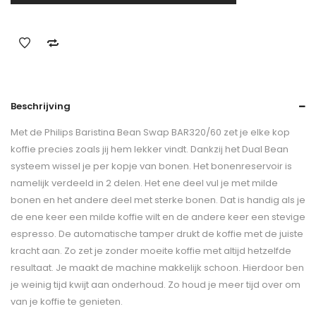
Beschrijving
Met de Philips Baristina Bean Swap BAR320/60 zet je elke kop
koffie precies zoals jij hem lekker vindt. Dankzij het Dual Bean
systeem wissel je per kopje van bonen. Het bonenreservoir is
namelijk verdeeld in 2 delen. Het ene deel vul je met milde
bonen en het andere deel met sterke bonen. Dat is handig als je
de ene keer een milde koffie wilt en de andere keer een stevige
espresso. De automatische tamper drukt de koffie met de juiste
kracht aan. Zo zet je zonder moeite koffie met altijd hetzelfde
resultaat. Je maakt de machine makkelijk schoon. Hierdoor ben
je weinig tijd kwijt aan onderhoud. Zo houd je meer tijd over om
van je koffie te genieten.