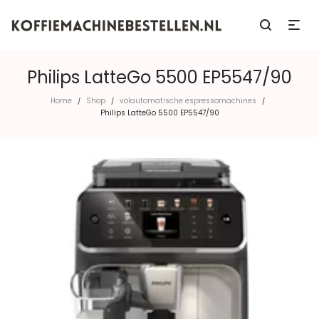
Philips LatteGo 5500 EP5547/90
Home
Shop
volautomatische espressomachines
/
/
/
Philips LatteGo 5500 EP5547/90