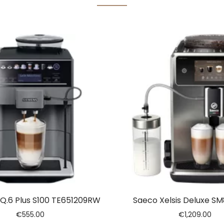
Q.6 Plus S100 TE651209RW
Saeco Xelsis Deluxe S
€
555.00
€
1,209.00