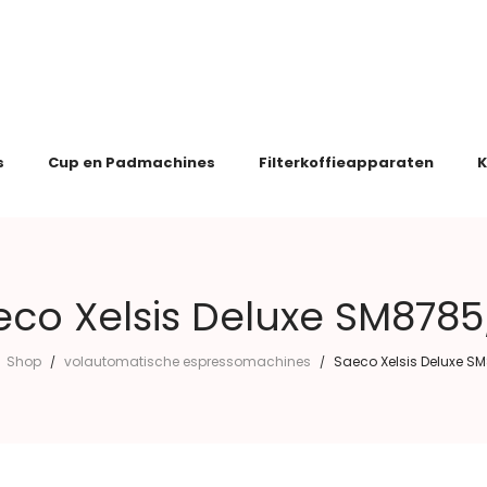
s
Cup en Padmachines
Filterkoffieapparaten
K
eco Xelsis Deluxe SM8785
Shop
volautomatische espressomachines
Saeco Xelsis Deluxe S
/
/