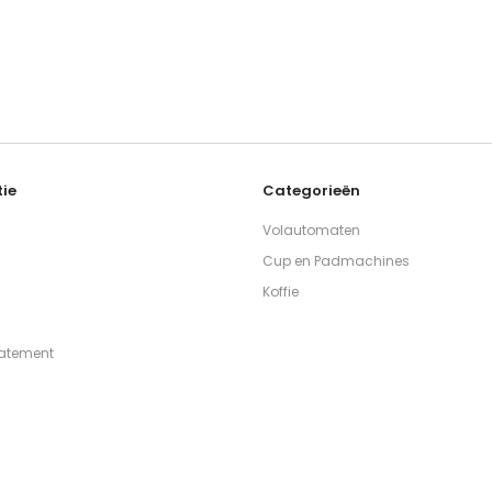
ie
Categorieën
Volautomaten
Cup en Padmachines
Koffie
tatement