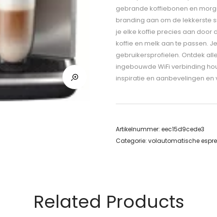
gebrande koffiebonen en morge
branding aan om de lekkerste s
je elke koffie precies aan door
koffie en melk aan te passen. Je
gebruikersprofielen. Ontdek all
ingebouwde WiFi verbinding hou
inspiratie en aanbevelingen en v
Artikelnummer:
eec15d9cede3
Categorie:
volautomatische espr
Related Products