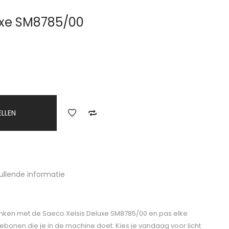
uxe SM8785/00
ELLEN
ullende informatie
nken met de Saeco Xelsis Deluxe SM8785/00 en pas elke
fiebonen die je in de machine doet. Kies je vandaag voor licht