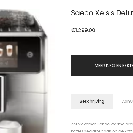
Saeco Xelsis Del
€
1,299.00
MEER INFO EN BEST
Beschrijving
Aanv
Zet 22 verschillende warme dra
koffiespecialiteit aan op de kof