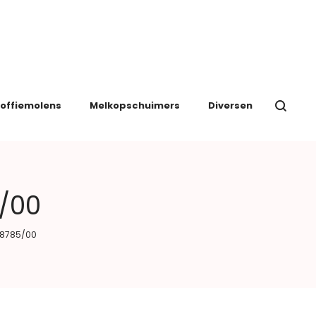
offiemolens
Melkopschuimers
Diversen
/00
M8785/00