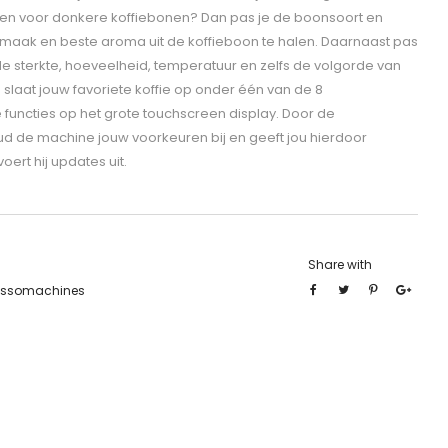
n voor donkere koffiebonen? Dan pas je de boonsoort en
maak en beste aroma uit de koffieboon te halen. Daarnaast pas
 de sterkte, hoeveelheid, temperatuur en zelfs de volgorde van
 slaat jouw favoriete koffie op onder één van de 8
e functies op het grote touchscreen display. Door de
d de machine jouw voorkeuren bij en geeft jou hierdoor
oert hij updates uit.
Share with
essomachines