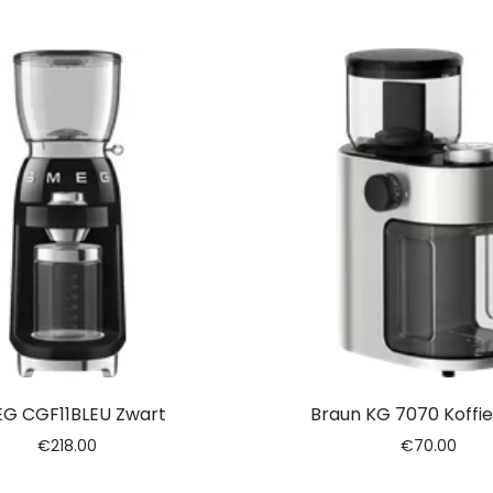
G CGF11BLEU Zwart
Braun KG 7070 Koffi
€
218.00
€
70.00