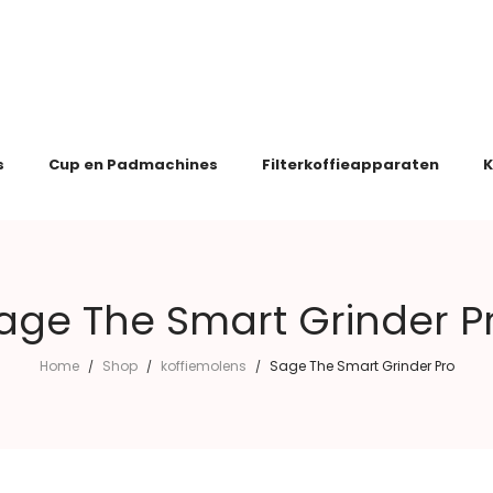
s
Cup en Padmachines
Filterkoffieapparaten
K
age The Smart Grinder P
Home
Shop
koffiemolens
Sage The Smart Grinder Pro
/
/
/