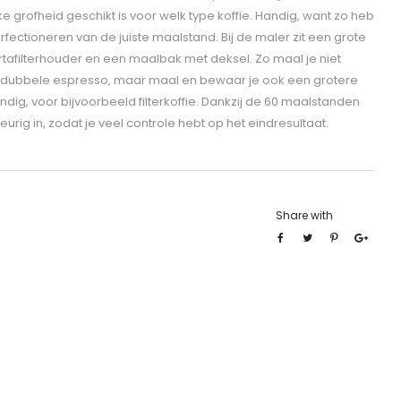
ke grofheid geschikt is voor welk type koffie. Handig, want zo heb
erfectioneren van de juiste maalstand. Bij de maler zit een grote
ortafilterhouder en een maalbak met deksel. Zo maal je niet
of dubbele espresso, maar maal en bewaar je ook een grotere
dig, voor bijvoorbeeld filterkoffie. Dankzij de 60 maalstanden
rig in, zodat je veel controle hebt op het eindresultaat.
Share with