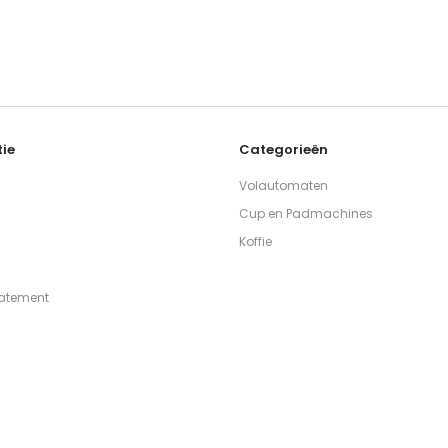
ie
Categorieën
Volautomaten
Cup en Padmachines
Koffie
tatement