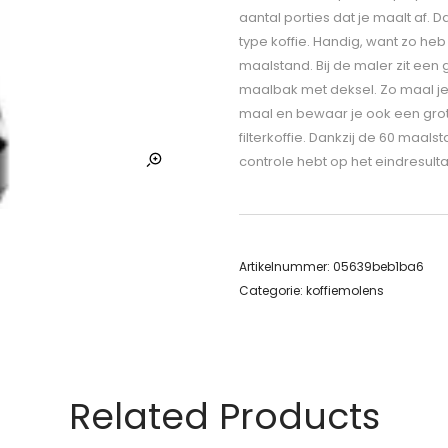
aantal porties dat je maalt af. D
type koffie. Handig, want zo heb
maalstand. Bij de maler zit een 
maalbak met deksel. Zo maal je 
maal en bewaar je ook een grot
filterkoffie. Dankzij de 60 maal
controle hebt op het eindresulta
Artikelnummer:
05639beb1ba6
Categorie:
koffiemolens
Related Products