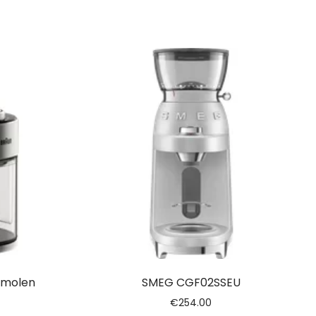
emolen
SMEG CGF02SSEU
€
254.00