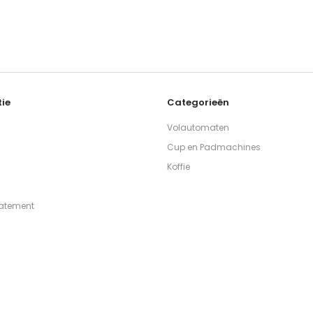
ie
Categorieën
Volautomaten
Cup en Padmachines
Koffie
tatement