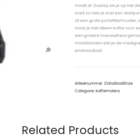
maalt af. Daarbij zie je op het d
want zo heb je snel een startpun
zit een grote portafilterhouder
maal je niet alleen koffie voor
een grotere hoeveelheid gemalen 
maalstanden stel je de maalgraa
eindresultaat.
Artikelnummer:
21d1a8ad80ae
Categorie:
koffiemolens
Related Products