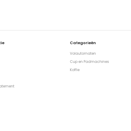
ie
Categorieën
Volautomaten
Cup en Padmachines
Koffie
tatement