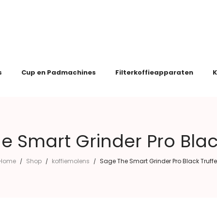
s
Cup en Padmachines
Filterkoffieapparaten
K
e Smart Grinder Pro Black
Home
Shop
koffiemolens
Sage The Smart Grinder Pro Black Truffe
/
/
/