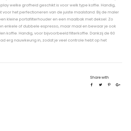
isplay welke grofheid geschikt is voor welk type koffie. Handig,
t voor het perfectioneren van de juiste maalstand. Bij de maler
, een kleine portafilterhouder en een maalbak met deksel. Zo
 een enkele of dubbele espresso, maar maal en bewaar je ook
koffie. Handig, voor bijvoorbeeld filterkoffie. Dankzij de 60
d erg nauwkeurig in, zodat je veel controle hebt op het
Share with