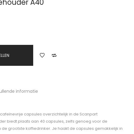
ehouder A40
ELLEN
ullende informatie
cafeïnevrije capsules overzichtelijk in de Scanpart
er biedt plaats aan 40 capsules, zelfs genoeg voor de
 de grootste koffiedrinker. Je haakt de capsules gemakkelijk in