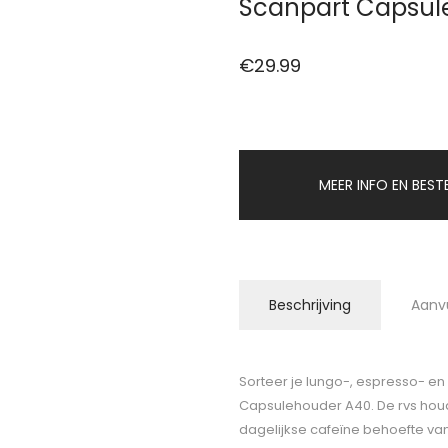
Scanpart Capsul
€
29.99
MEER INFO EN BEST
Beschrijving
Aanv
Sorteer je lungo-, espresso- en 
Capsulehouder A40. De rvs houd
dagelijkse cafeïne behoefte van