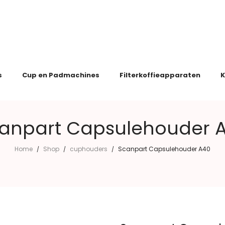
s
Cup en Padmachines
Filterkoffieapparaten
K
anpart Capsulehouder 
Home
Shop
cuphouders
Scanpart Capsulehouder A40
/
/
/