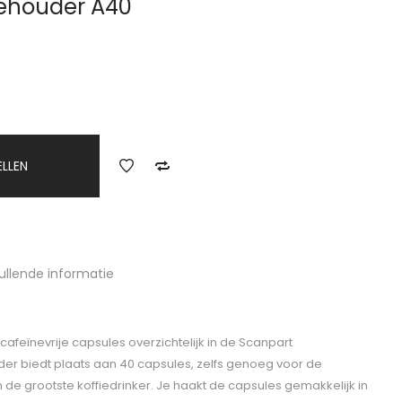
ehouder A40
ELLEN
ullende informatie
cafeïnevrije capsules overzichtelijk in de Scanpart
er biedt plaats aan 40 capsules, zelfs genoeg voor de
 de grootste koffiedrinker. Je haakt de capsules gemakkelijk in