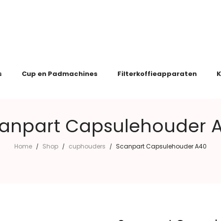
s
Cup en Padmachines
Filterkoffieapparaten
K
anpart Capsulehouder 
Home
Shop
cuphouders
Scanpart Capsulehouder A40
/
/
/