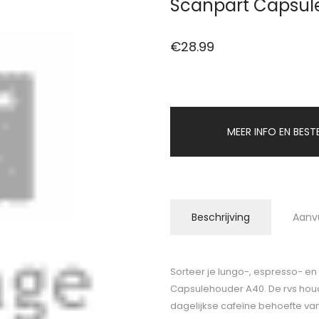
Scanpart Capsul
€
28.99
MEER INFO EN BEST
Beschrijving
Aanv
Sorteer je lungo-, espresso- en 
Capsulehouder A40. De rvs houd
dagelijkse cafeïne behoefte van