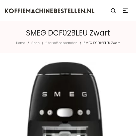
SMEG DCF02BLEU Zwart
Home
Shop
filterkoffieapparaten
SMEG DCF02BLEU Zwart
/
/
/