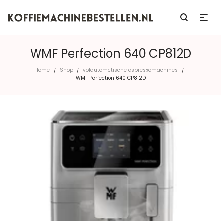
WMF Perfection 640 CP812D
Home
Shop
volautomatische espressomachines
/
/
/
WMF Perfection 640 CP812D