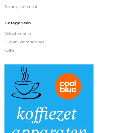
Privacy statement
Categorieën
Volautomaten
Cup en Padmachines
Koffie