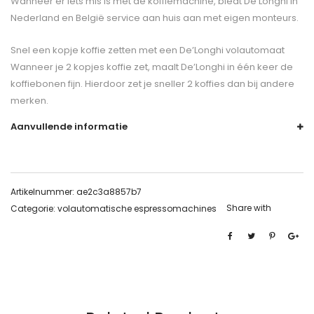
Wanneer er iets mis is met de koffiemachine, biedt De’Longhi in
Nederland en België service aan huis aan met eigen monteurs.
Snel een kopje koffie zetten met een De’Longhi volautomaat
Wanneer je 2 kopjes koffie zet, maalt De’Longhi in één keer de
koffiebonen fijn. Hierdoor zet je sneller 2 koffies dan bij andere
merken.
Aanvullende informatie
Artikelnummer:
ae2c3a8857b7
Share with
Categorie:
volautomatische espressomachines