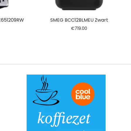
TE651209RW
SMEG BCC12BLMEU Zwart
€
719.00