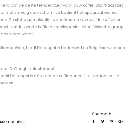
ekerd van de beste temperatuur voor jouw koffie. Daarnaast zet
aar met smeuïg melkschuim. Je bedient het apparaat via het
n. Zo stel je gemakkelijk je voorkeuren in, zoals de koffie- en
erschillende zwarte koffie en melkspecialiteiten. Wissel je graag
e ook warm water.
offiemachine, biedt De’Longhi in Nederland en België service aan
t een De’Longhi volautomaat
aalt De’Longhi in één keer de koffiebonen fijn. Hierdoor zet je
 merken.
Share with
essomachines