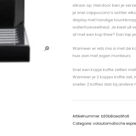
elkaar op. Hierdoor ben je verz
je snel cappuccino’s achter elk
display met handige touchknoppe
waterhoeveelheid. Je kiest uit v
af met een kop thee? Dan tap j
Wanneer er iets mis is met de k
huis aan met eigen monteurs.
Snel een kopje koffie zetten me
Wanneer je 2 kopjes koffie zet, m
sneller 2 koffies dan bij andere
Artikelnummer:
b30b8aea9fa6
Categorie:
volautomatische espr