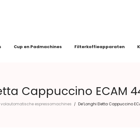
s
Cup en Padmachines
Filterkoffieapparaten
K
letta Cappuccino ECAM 44
volautomatische espressomachines
De’Longhi Eletta Cappuccino EC
/