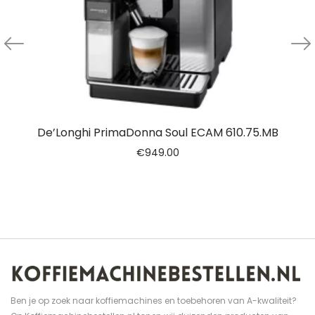
De’Longhi PrimaDonna Soul ECAM 610.75.MB
€
949.00
Ben je op zoek naar koffiemachines en toebehoren van A-kwaliteit?