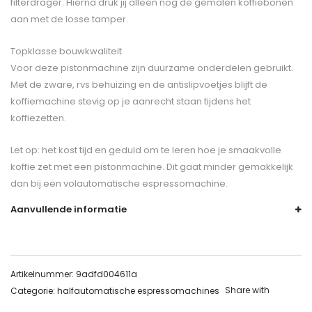
filterdrager. Hierna druk jij alleen nog de gemalen koffiebonen
aan met de losse tamper.
Topklasse bouwkwaliteit
Voor deze pistonmachine zijn duurzame onderdelen gebruikt.
Met de zware, rvs behuizing en de antislipvoetjes blijft de
koffiemachine stevig op je aanrecht staan tijdens het
koffiezetten.
Let op: het kost tijd en geduld om te leren hoe je smaakvolle
koffie zet met een pistonmachine. Dit gaat minder gemakkelijk
dan bij een volautomatische espressomachine.
Aanvullende informatie
Artikelnummer:
9adfd004611a
Share with
Categorie:
halfautomatische espressomachines