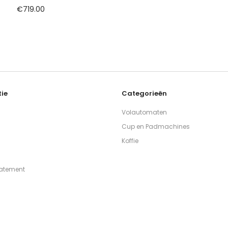
€
719.00
ie
Categorieën
Volautomaten
Cup en Padmachines
Koffie
tatement