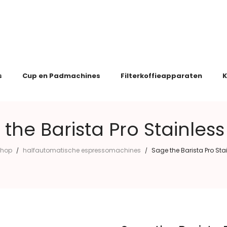
s
Cup en Padmachines
Filterkoffieapparaten
K
the Barista Pro Stainless
hop
halfautomatische espressomachines
Sage the Barista Pro Stai
/
/