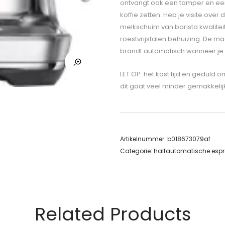
ontvangt ook een tamper en een 
koffie zetten. Heb je visite over
melkschuim van barista kwalitei
roestvrijstalen behuizing. De 
brandt automatisch wanneer je 
LET OP: het kost tijd en geduld 
dit gaat veel minder gemakkeli
Artikelnummer:
b018673079af
Categorie:
halfautomatische esp
Related Products