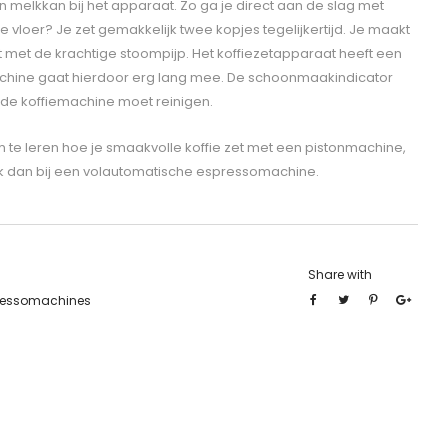
melkkan bij het apparaat. Zo ga je direct aan de slag met
 de vloer? Je zet gemakkelijk twee kopjes tegelijkertijd. Je maakt
t met de krachtige stoompijp. Het koffiezetapparaat heeft een
machine gaat hierdoor erg lang mee. De schoonmaakindicator
de koffiemachine moet reinigen.
om te leren hoe je smaakvolle koffie zet met een pistonmachine,
jk dan bij een volautomatische espressomachine.
Share with
ressomachines