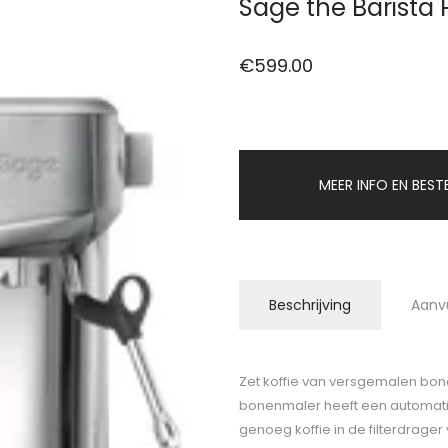
Sage the Barista P
€
599.00
MEER INFO EN BEST
Beschrijving
Aanv
Zet koffie van versgemalen bon
bonenmaler heeft een automatis
genoeg koffie in de filterdrage