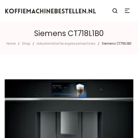
Siemens CT718L1B0
Home
Shop
volautomatische espressomachines
Siemens CT718L1B0
/
/
/