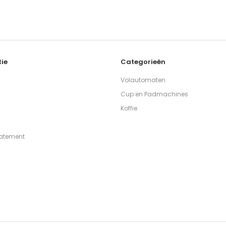
ie
Categorieën
Volautomaten
Cup en Padmachines
Koffie
tatement