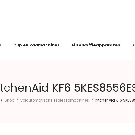
s
Cup en Padmachines
Filterkoffieapparaten
K
itchenAid KF6 5KES8556E
Shop
volautomatische espressomachines
KitchenAid KF6 5KES
/
/
/