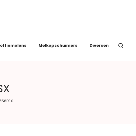
offiemolens
Melkopschuimers
Diversen
SX
8556ESX