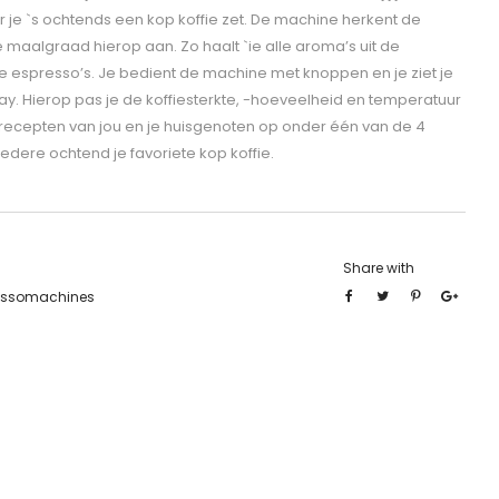
 je `s ochtends een kop koffie zet. De machine herkent de
maalgraad hierop aan. Zo haalt `ie alle aroma’s uit de
e espresso’s. Je bedient de machine met knoppen en je ziet je
lay. Hierop pas je de koffiesterkte, -hoeveelheid en temperatuur
recepten van jou en je huisgenoten op onder één van de 4
iedere ochtend je favoriete kop koffie.
Share with
essomachines