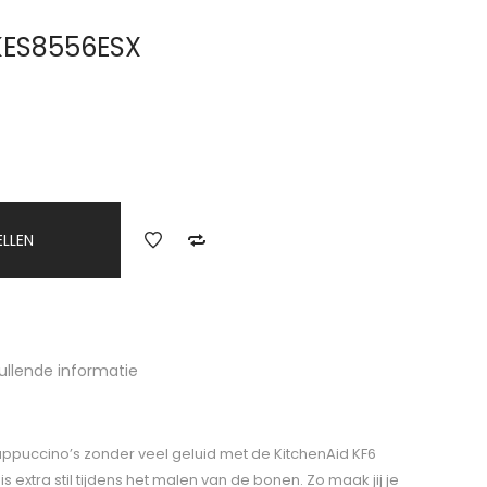
KES8556ESX
ELLEN
ullende informatie
appuccino’s zonder veel geluid met de KitchenAid KF6
 extra stil tijdens het malen van de bonen. Zo maak jij je