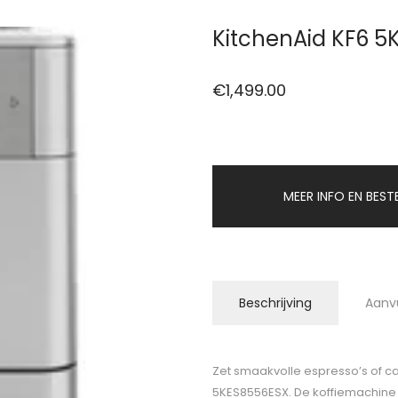
KitchenAid KF6 5
€
1,499.00
MEER INFO EN BEST
Beschrijving
Aanv
Zet smaakvolle espresso’s of c
5KES8556ESX. De koffiemachine is