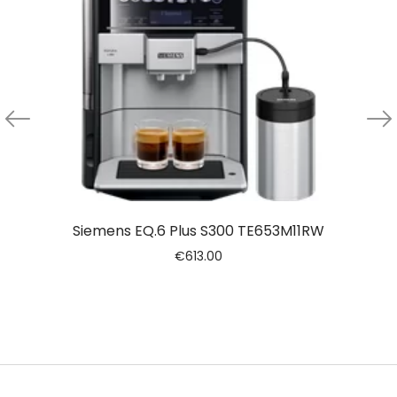
Siemens EQ.6 Plus S300 TE653M11RW
€
613.00