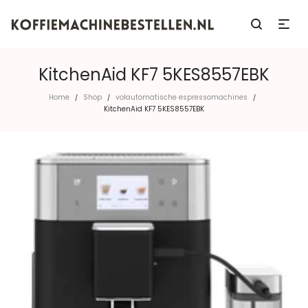
KitchenAid KF7 5KES8557EBK
Home
Shop
volautomatische espressomachines
/
/
/
KitchenAid KF7 5KES8557EBK